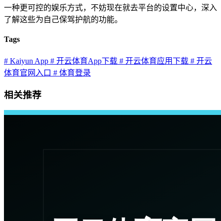
一种更可控的娱乐方式，不妨现在就去平台的设置中心，深入
了解这些为自己保驾护航的功能。
Tags
# Kaiyun App
# 开云体育App下载
# 开云体育应用下载
# 开云
体育官网入口
# 体育登录
相关推荐