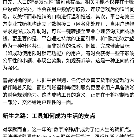
首先，入口的“易发现性”被刻意提高。相关功能不仅存在于账
户设置的深处，也会在用户频繁存取款、连续游戏后的适当间
歇，以关怀而非推销的口吻进行温和推送。其次，平台与第三
方专业戒赌机构建立了数据接口（匿名化处理），当用户选择
寻求更深层次帮助时，可以一键转接至专业心理咨询页面或热
线。更重要的是，平台通过持续的正面引导，将“健康游戏”塑
造为一种社区共识，而非对立的说教。例如，完成健康目标
（如成功使用限时锁定功能）的用户，有时会获得一些不影响
公平性的小额、非现金奖励，如观赛券等，这是一种正向的行
为强化。
需要明确的是，根据平台规则，任何涉及真实货币的游戏行为
都伴随着风险，而秒到账福利等便利服务更要求用户具备清晰
的财务规划能力。这些戒赌工具的意义，正是在于将控制权的
一部分，交还给用户理性的一面。
新生之路：工具如何成为生活的支点
对李默而言，这一年的“数字冷静期”成为了他人生的转折点。
无法通过熟悉的Kaiyun App渠道进行投注，强行切断了他的行