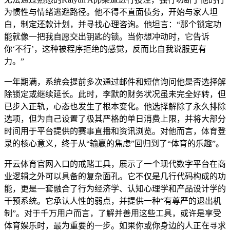
为惯性与情绪逃避路径。他不得不直面债务，开始与家人坦
白，制定还款计划，并寻找心理咨询。他坦言：“那个锁定功
能就像一把我自愿交出钥匙的锁。当你想冲动时，它告诉
你‘不行’，这种被程序拒绝的感觉，反而比自我说服更有
力。”
一年期满，系统会提前多次通过邮件和短信询问他是否选择解
除锁定或继续延长。此时，李默的财务状况虽未完全好转，但
已步入正轨，心态也发生了根本变化。他选择解除了永久排除
选项，但为自己设置了极其严格的单日消费上限，并将大部分
时间用于平台提供的赛事直播和资讯浏览。对他而言，体育登
录的核心意义，终于从“输赢的焦虑”回归到了“体育的乐趣”。
开云体育官网入口的戒赌工具，展示了一个现代数字平台在商
业逻辑之外可以具备的复杂面孔。它不仅是几行代码构成的功
能，更是一套融合了行为经济学、认知心理学和产品设计学的
干预系统。它承认人性的弱点，并提供一种“有尊严的退出机
制”。对于千万用户而言，了解并善用这些工具，或许是享受
体育娱乐时，最为重要的一步。如果你或你身边的人正在寻求