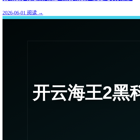
2026-06-01
阅读
→