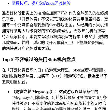
掌握技巧，提升您的Slots游戏体验
准备好体验指尖上的拉斯维加斯了吗？作为全球领先的在线娱
乐平台，「开云体育」不仅以其顶级的体育赛事覆盖闻名，更
拥有一个充满惊喜与刺激的Slots游戏王国。从经典的水果机到
拥有好莱坞大片级特效的3D视频老虎机，无数热门机台正等
待着玩家探索。本篇文章将为您揭晓官方榜单上最炙手可热的
几款Slots，并附上详尽的《开云体育App》下载与登录指南，
助您快速开启这场财富之旅。
Top 5 不容错过的热门Slots机台盘点
在「开云体育官网入口」的游戏大厅里，Slots游戏琳琅满目。
我们根据玩家热度、返奖率（RTP）和游戏特色，精选出以下
五款明星机台。
《财富之轮 Megaways》：
这款游戏以其革命性的
“Megaways”引擎著称，每轮旋转最多可提供超过10万条
获胜线路！不断变化的游戏面板和免费旋转中的无限倍
增器，让每一次旋转都充满爆炸性收益的潜力。其华丽