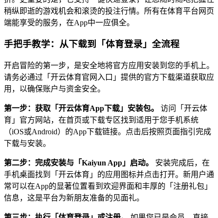
稍纵即逝的游戏机会和滚烫的投注行情。所有在体育平台网页
端能享受的服务，在App中一应俱全。
手把手教学：从下载到「体育登录」全流程
开启冒险的第一步，是安全地将官方应用安装到您的手机上。
请务必通过「开云体育官网入口」提供的官方下载渠道获取应
用，以确保账户与资金安全。
第一步：获取「开云体育App下载」安装包。
访问「开云体
育」官方网站，在首页或下载专区找到适用于您手机系统
（iOS或Android）的App下载链接。点击后按照页面指引完成
下载与安装。
第二步：完成安装与「Kaiyun App」启动。
安装完成后，在
手机桌面找到「开云体育」的应用图标并点击打开。新用户通
常可以在App的显著位置看到欢迎界面和丰厚的「注册礼包」
信息，这是平台为新朋友准备的见面礼。
第三步：执行「体育登录」或注册。
如果您已是会员，直接