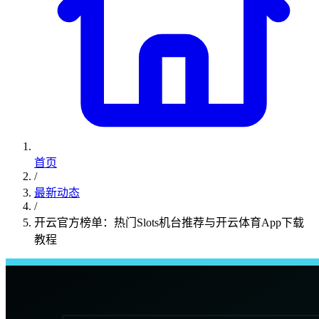
首页
/
最新动态
/
开云官方榜单：热门Slots机台推荐与开云体育App下载
教程