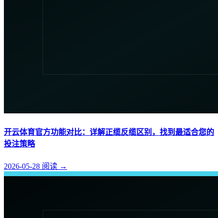
开云体育官方功能对比：详解正缆反缆区别，找到最适合您的
投注策略
2026-05-28
阅读
→