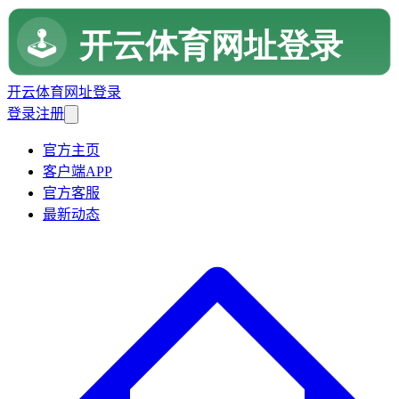
开云体育网址登录
登录
注册
官方主页
客户端APP
官方客服
最新动态