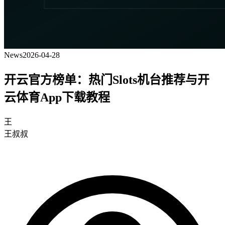
News
2026-04-28
开云官方榜单：热门Slots机台推荐与开
云体育App下载教程
王
王叔叔