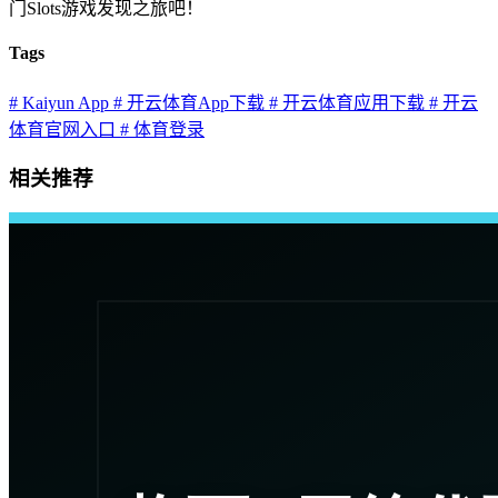
门Slots游戏发现之旅吧！
Tags
# Kaiyun App
# 开云体育App下载
# 开云体育应用下载
# 开云
体育官网入口
# 体育登录
相关推荐