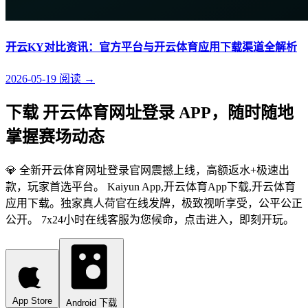
开云KY对比资讯：官方平台与开云体育应用下载渠道全解析
2026-05-19
阅读
→
下载 开云体育网址登录 APP，随时随地
掌握赛场动态
💎 全新开云体育网址登录官网震撼上线，高额返水+极速出
款，玩家首选平台。 Kaiyun App,开云体育App下载,开云体育
应用下载。独家真人荷官在线发牌，极致视听享受，公平公正
公开。 7x24小时在线客服为您候命，点击进入，即刻开玩。
App Store
Android 下载