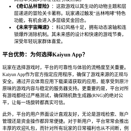
《奇幻丛林冒险》
：这款游戏以其生动的动物主题和层
层递进的冒险关卡著称。玩家通过触发“丛林咆哮”特色
功能，有机会进入多层级奖金回合。
《未来宇宙飚速》
：科幻风格十足，拥有动态滚轴和连
锁爆炸消除机制。其未来感的设计和快速的游戏节奏，
深受年轻玩家群体喜爱。
平台优势：为何选择Kaiyun App？
玩家在选择游戏时，平台的可靠性与体验的流畅度至关重要。
Kaiyun App作为官方指定应用程序，确保了游戏来源的正规与
安全。通过开云体育应用下载渠道获取的应用，能享受到原汁
原味的游戏内容与稳定的服务器支持。更重要的是，平台对所
有游戏都经过严格测试，确保随机数生成器(RNG)的绝对公
平，让每一场旋转都真实可信。
此外，平台的用户界面设计直观友好，无论是游戏检索、账户
管理还是资金操作都异常便捷。对于新用户，平台常常会推出
丰厚的欢迎礼包，而针对所有玩家的日常福利也从不间断，例