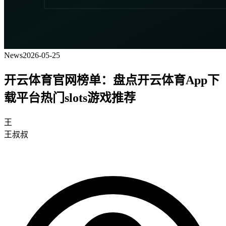
News
2026-05-25
开云体育官网榜单：盘点开云体育App下
载平台热门slots游戏推荐
王
王叔叔