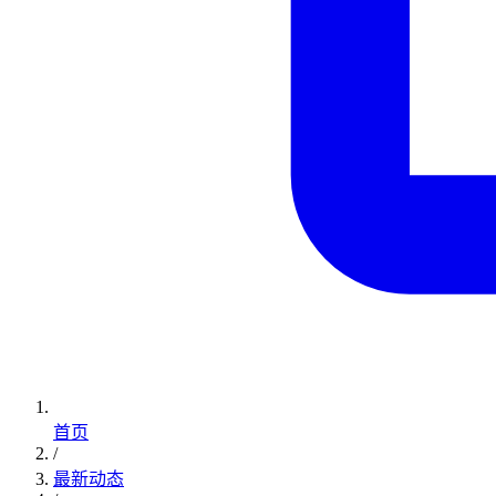
首页
/
最新动态