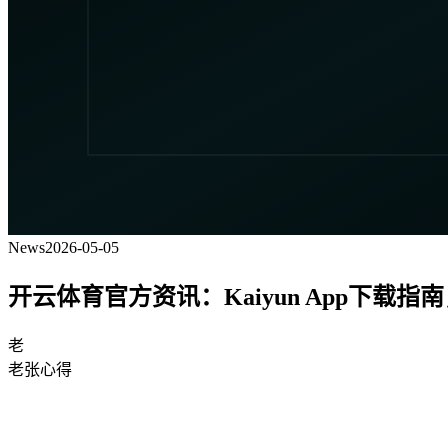
News
2026-05-05
开云体育官方资讯：Kaiyun App下载
老
老张心得