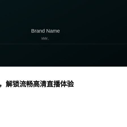
指南，解锁流畅高清直播体验