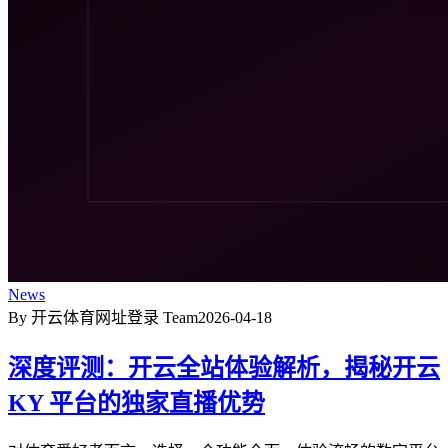
News
By 开云体育网址登录 Team
2026-04-18
深度评测：开云全站体验解析，揭秘开云
KY 平台的独家直播优势