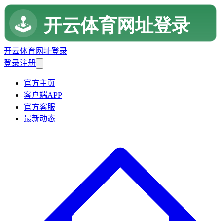
开云体育网址登录
登录
注册
官方主页
客户端APP
官方客服
最新动态