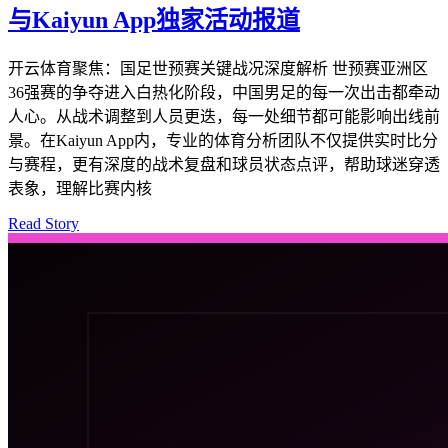
与Kaiyun App独家活动报道
开云体育聚焦：国足世预赛关键战况深度解析 世预赛亚洲区
36强赛的争夺进入白热化阶段，中国男足的每一次出击都牵动
人心。从战术调整到人员更迭，每一处细节都可能影响出线前
景。在Kaiyun App内，专业的体育分析团队不仅提供实时比分
与赛程，更有深度的战术复盘和球员状态点评，帮助球迷穿透
表象，理解比赛内核
Read Story