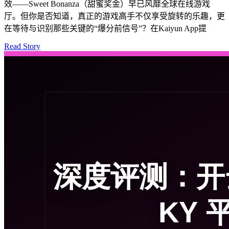
效——Sweet Bonanza（甜蜜奖金）早已风靡全球在线游戏
厅。但你是否知道，真正的游戏高手不仅享受旋转的乐趣，更
在等待与识别那些关键的“爆分前信号”？在Kaiyun App提
Read Story