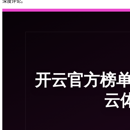
深度评论。