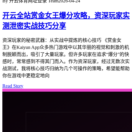
By 开云体育网址登录 Team
2026-04-24
开云全站赏金女王爆分攻略，资深玩家实
测泄密实战技巧分享
资深玩家的秘密武器：从实战中提炼的核心技巧 《赏金女
王》在Kaiyun App众多热门游戏中以其华丽的视觉和刺激的机
制脱颖而出，吸引了大量玩家。但许多玩家在追求“爆分”的快
感时，常常感到不得其门而入。作为资深玩家，经过无数次实
战测试，我将核心技巧归纳为几个可操作的策略，希望能帮助
你在游戏中更稳定地向
Read Story