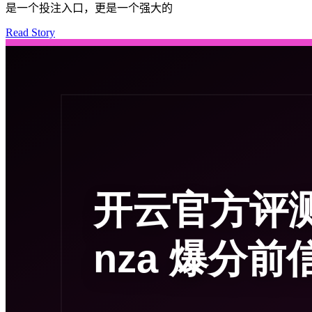
是一个投注入口，更是一个强大的
Read Story