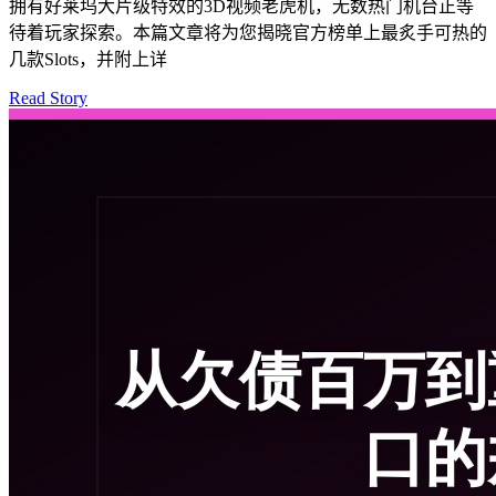
拥有好莱坞大片级特效的3D视频老虎机，无数热门机台正等
待着玩家探索。本篇文章将为您揭晓官方榜单上最炙手可热的
几款Slots，并附上详
Read Story