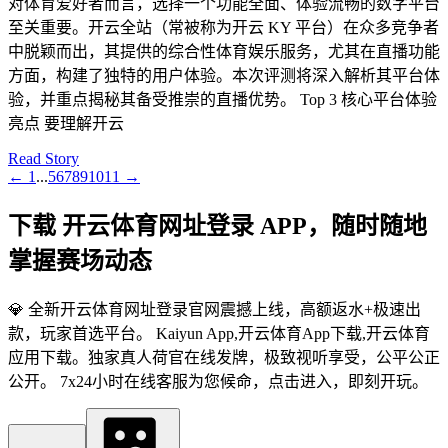
对体育爱好者而言，选择一个功能全面、体验流畅的数字平台
至关重要。开云全站（常被称为开云 KY 平台）在众多竞争者
中脱颖而出，其提供的综合性体育娱乐服务，尤其在直播功能
方面，构建了独特的用户体验。本次评测将深入解析其平台体
验，并重点揭秘其备受推崇的直播优势。 Top 3 核心平台体验
亮点 要理解开云
Read Story
←
1
...
5
6
7
8
9
10
11
→
下载 开云体育网址登录 APP，随时随地
掌握赛场动态
💎 全新开云体育网址登录官网震撼上线，高额返水+极速出
款，玩家首选平台。 Kaiyun App,开云体育App下载,开云体育
应用下载。独家真人荷官在线发牌，极致视听享受，公平公正
公开。 7x24小时在线客服为您候命，点击进入，即刻开玩。