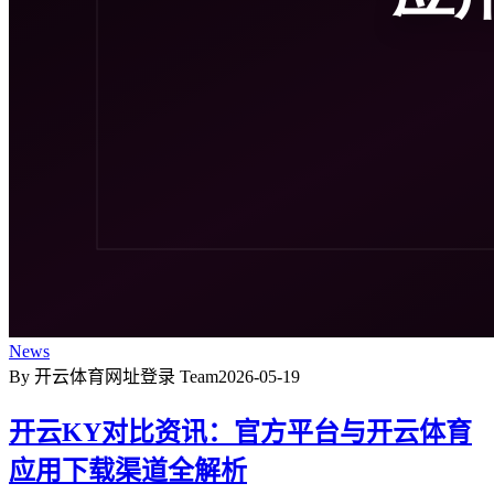
News
By 开云体育网址登录 Team
2026-05-19
开云KY对比资讯：官方平台与开云体育
应用下载渠道全解析