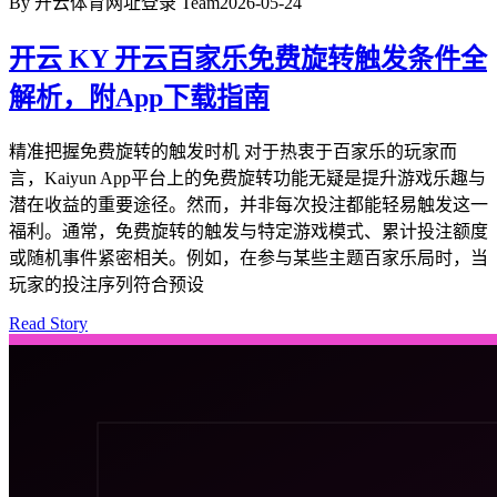
By 开云体育网址登录 Team
2026-05-24
开云 KY 开云百家乐免费旋转触发条件全
解析，附App下载指南
精准把握免费旋转的触发时机 对于热衷于百家乐的玩家而
言，Kaiyun App平台上的免费旋转功能无疑是提升游戏乐趣与
潜在收益的重要途径。然而，并非每次投注都能轻易触发这一
福利。通常，免费旋转的触发与特定游戏模式、累计投注额度
或随机事件紧密相关。例如，在参与某些主题百家乐局时，当
玩家的投注序列符合预设
Read Story